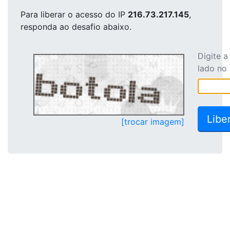
Para liberar o acesso
do IP
216.73.217.145
,
responda ao desafio abaixo.
Digite 
lado no
[trocar imagem]