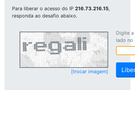
Para liberar o acesso
do IP
216.73.216.15
,
responda ao desafio abaixo.
Digite 
lado no
[trocar imagem]