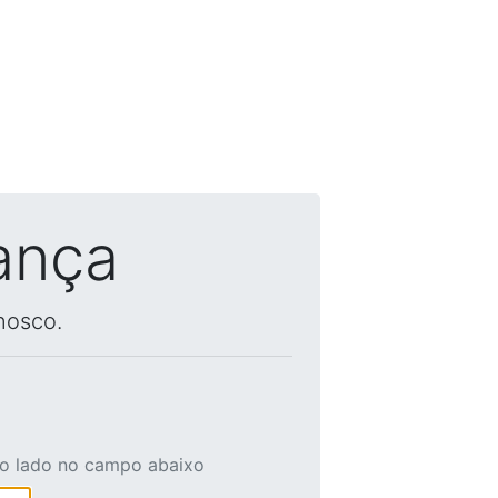
ança
nosco.
ao lado no campo abaixo