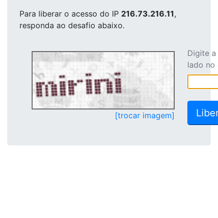
Para liberar o acesso
do IP
216.73.216.11
,
responda ao desafio abaixo.
Digite 
lado no
[trocar imagem]