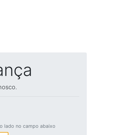
ança
nosco.
ao lado no campo abaixo