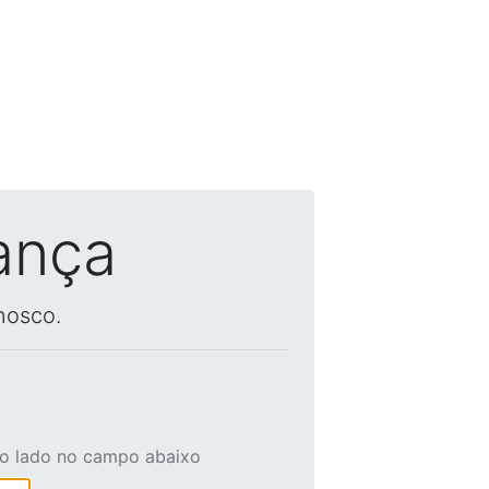
ança
nosco.
ao lado no campo abaixo