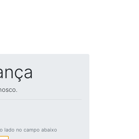
ança
nosco.
ao lado no campo abaixo