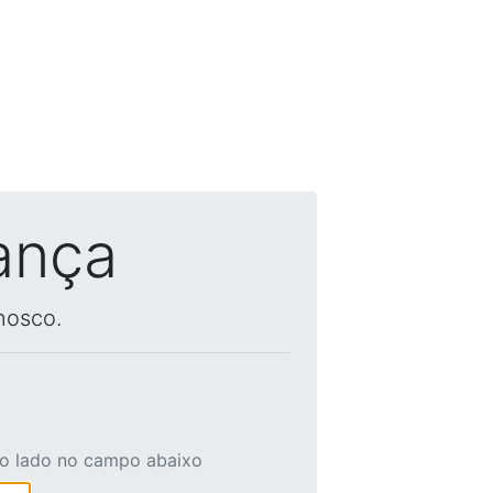
ança
nosco.
ao lado no campo abaixo